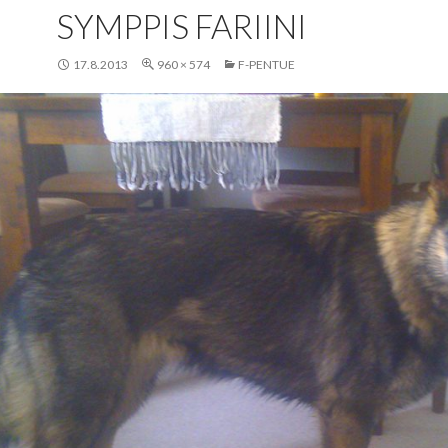
SYMPPIS FARIINI
17.8.2013
960 × 574
F-PENTUE