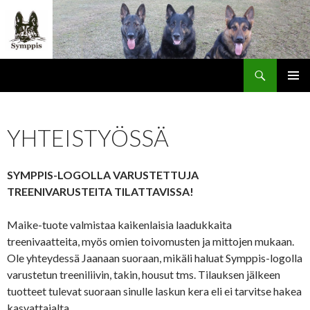
Haku
SIIRRY
ENSISIJ
SISÄLTÖÖN
VALIKK
YHTEISTYÖSSÄ
SYMPPIS-LOGOLLA VARUSTETTUJA
TREENIVARUSTEITA TILATTAVISSA!
Maike-tuote valmistaa kaikenlaisia laadukkaita
treenivaatteita, myös omien toivomusten ja mittojen mukaan.
Ole yhteydessä Jaanaan suoraan, mikäli haluat Symppis-logolla
varustetun treeniliivin, takin, housut tms. Tilauksen jälkeen
tuotteet tulevat suoraan sinulle laskun kera eli ei tarvitse hakea
kasvattajalta.