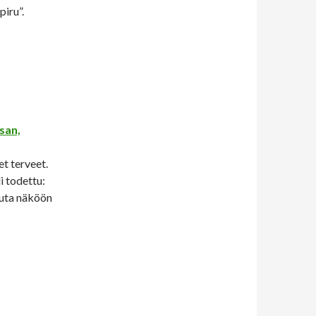
piru”.
san,
et terveet.
i todettu:
kuta näköön