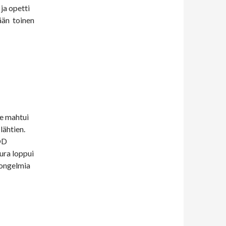
ja opetti
ään toinen
ne mahtui
lähtien.
 OD
ura loppui
a ongelmia