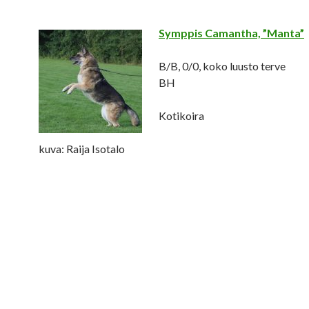
Symppis Camantha, ”Manta”
B/B, 0/0, koko luusto terve
BH
Kotikoira
kuva: Raija Isotalo