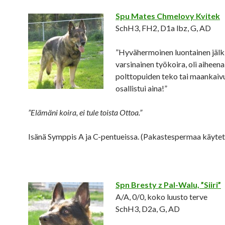
Spu Mates Chmelovy Kvitek
SchH3, FH2, D1a lbz, G, AD
”Hyvähermoinen luontainen jälki
varsinainen työkoira, oli aiheena
polttopuiden teko tai maankaiv
osallistui aina!”
”Elämäni koira, ei tule toista Ottoa.”
Isänä Symppis A ja C-pentueissa. (Pakastespermaa käytet
Spn Bresty z Pal-Walu, ”Siiri”
A/A, 0/0, koko luusto terve
SchH3, D2a, G, AD