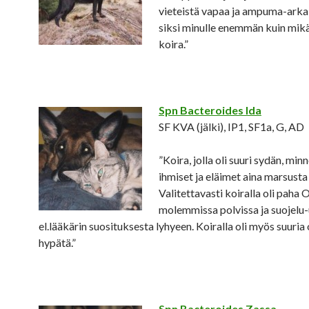
vieteistä vapaa ja ampuma-arka 
siksi minulle enemmän kuin mik
koira.”
Spn Bacteroides Ida
SF KVA (jälki), IP1, SF1a, G, AD
”Koira, jolla oli suuri sydän, min
ihmiset ja eläimet aina marsusta 
Valitettavasti koiralla oli paha
molemmissa polvissa ja suojelu-
el.lääkärin suosituksesta lyhyeen. Koiralla oli myös suuri
hypätä.”
Spn Bacteroides Zassa