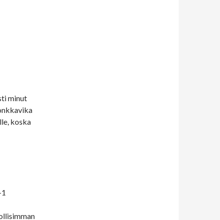
sti minut
Lonkkavika
lle, koska
+1
dollisimman