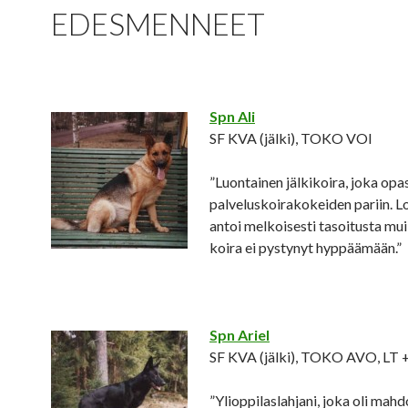
EDESMENNEET
Spn Ali
SF KVA (jälki), TOKO VOI
”Luontainen jälkikoira, joka opa
palveluskoirakokeiden pariin. 
antoi melkoisesti tasoitusta mui
koira ei pystynyt hyppäämään.”
Spn Ariel
SF KVA (jälki), TOKO AVO, LT 
”Ylioppilaslahjani, joka oli mah