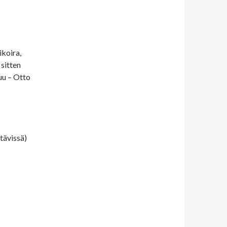
koira,
 sitten
uu – Otto
tävissä)