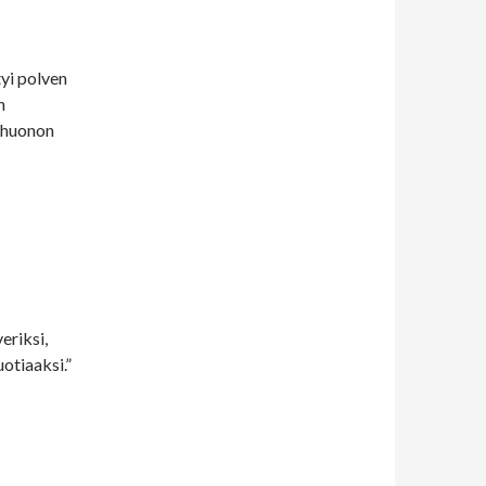
tyi polven
n
n huonon
eriksi,
uotiaaksi.”