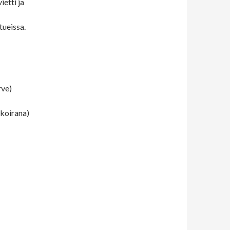
ietti ja
tueissa.
rve)
koirana)