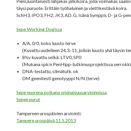
Pieni,luontaisesti lahjakas jälkikoira, jolla voimakas saalisv
täysi puruote. Erittäin työhaluinen ja viettikestävä koira.
SchH3, IPO3, FH2, JK3, AD, G. Isänä Symppis D- ja G-pen
Sepe Working Dogissa
A/A, 0/0, koko luusto terve
(Kuvattu uudelleen 24.3.-11, jolloin luusto yhä täysin te
8½v kuvattu selkä: LTV0, SP0
(Mukana spk:n PenHipp-tutkimusprojektissa verrokki
DNA-testattu, silmätutk. ok
DM geenitesti genotyyppi N/N (terve)
Sepe nuorena poikana ominaisuusarvioinnissa
Sepen purut
Tampereen urospäivien arviointi:
Tampere urospäivä 11.5.2013