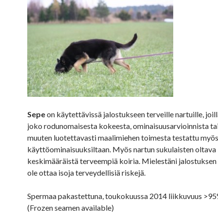
Sepe
on käytettävissä jalostukseen terveille nartuille, joil
joko rodunomaisesta kokeesta, ominaisuusarvioinnista tai
muuten luotettavasti maalimiehen toimesta testattu myö
käyttöominaisuuksiltaan. Myös nartun sukulaisten oltava
keskimääräistä terveempiä koiria. Mielestäni jalostuksen 
ole ottaa isoja terveydellisiä riskejä.
Spermaa pakastettuna, toukokuussa 2014 liikkuvuus >95
(Frozen seamen available)