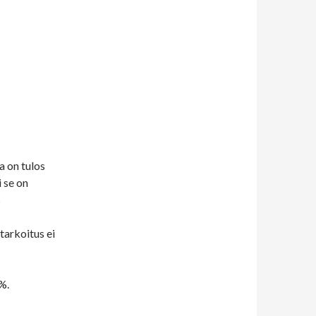
la on tulos
 se on
s
tarkoitus ei
%.